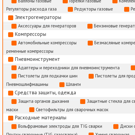
Баллоны газовые
Горелки газовые
Комплек
Регуляторы расхода газа
Редукторы газовые
Р
Электрогенераторы
Аксессуары для генераторов
Бензиновые генера
Компрессоры
Автомобильные компрессоры
Безмасляные компр
ременные компрессоры
Пневмоинструмент
Адаптеры и переходники для пневмоинструмента
Пистолеты для подкачки шин
Пистолеты для про
Пневмошлифмашины
Шланги
Средства защиты, одежда
Защита органов дыхания
Защитные стекла для с
маски
Светофильтры для сварочных масок
Расходные материалы
Вольфрамовые электроды для TIG сварки
Диски 
Прутки сварочные (TIG, газосварка)
Химия сварочная