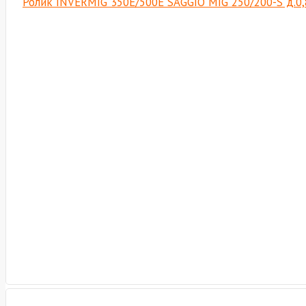
Ролик INVERMIG 350E/500E SAGGIO MIG 250/200-S д.0,8