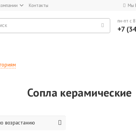
компании
Контакты
Мы 
пн-пт c 8
+7 (3
егориям
Сопла керамические