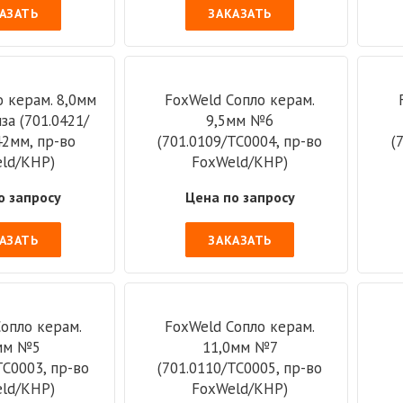
АЗАТЬ
ЗАКАЗАТЬ
о керам. 8,0мм
FoxWeld Cопло керам.
за (701.0421/
9,5мм №6
42мм, пр-во
(701.0109/TC0004, пр-во
(
ld/КНР)
FoxWeld/КНР)
о запросу
Цена по запросу
АЗАТЬ
ЗАКАЗАТЬ
опло керам.
FoxWeld Cопло керам.
мм №5
11,0мм №7
TC0003, пр-во
(701.0110/TC0005, пр-во
ld/КНР)
FoxWeld/КНР)