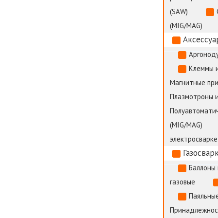
(SAW)
(MIG/MAG)
Аксессуа
Аргоноду
Клеммы 
Магнитные пр
Плазмотроны и
Полуавтоматич
(MIG/MAG)
электросварке
Газосвар
Баллоны 
газовые
Паяльные
Принадлежност