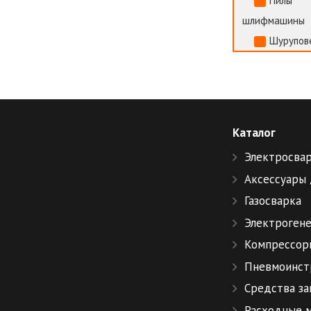
Пилы
шлифмашины
Шурупов
Каталог
Электросва
Аксессуары 
Газосварка
Электроген
Компрессор
Пневмоинст
Средства з
Расходные 