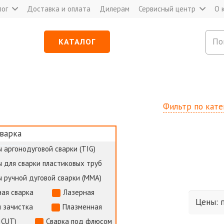
лог
Доставка и оплата
Дилерам
Сервисный центр
О 
КАТАЛОГ
Фильтр по кат
варка
 аргонодуговой сварки (TIG)
 для сварки пластиковых труб
 ручной дуговой сварки (MMA)
ая сварка
Лазерная
и зачистка
Плазменная
 CUT)
Сварка под флюсом