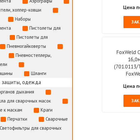
мента
Аэрографы
Цена п
тели, хоппер-ковши
Наборы
ЗАК
мента
Пистолеты для
Пистолеты для
Пневмогайковерты
FoxWeld C
Пневмостеплеры,
16,0
тели
(701.0113/
ашины
Шланги
FoxWe
 защиты, одежда
Цена п
органов дыхания
ла для сварочных масок
ЗАК
е к маскам
Краги
Перчатки
Сварочные
Навига
Светофильтры для сварочных