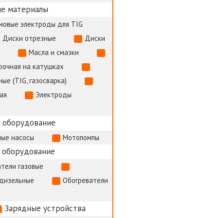
по
е материалы
мовые электроды для TIG
запися
Диски отрезные
Диски
Масла и смазки
рочная на катушках
ые (TIG, газосварка)
ая
Электроды
 оборудование
ые насосы
Мотопомпы
 оборудование
тели газовые
 дизельные
Обогреватели
Зарядные устройства