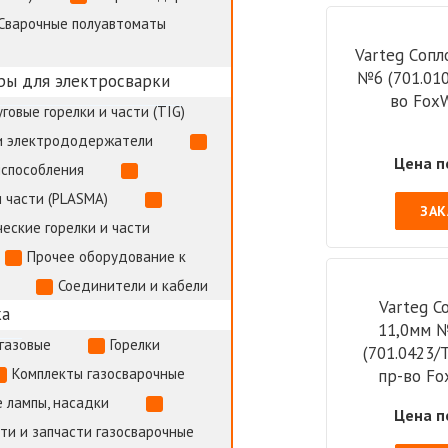
Сварочные полуавтоматы
Varteg Cопл
№6 (701.010
ры для электросварки
во Fox
говые горелки и части (TIG)
и электрододержатели
Цена п
испособления
 части (PLASMA)
ЗАК
еские горелки и части
Прочее оборудование к
Соединители и кабели
Varteg С
ка
11,0мм №
газовые
Горелки
(701.0423/
Комплекты газосварочные
пр-во Fo
 лампы, насадки
Цена п
и и запчасти газосварочные