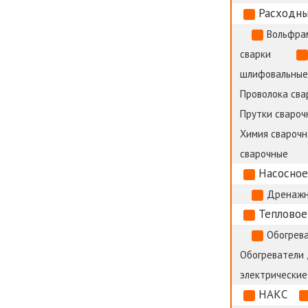
Расходны
Вольфра
сварки
шлифовальные
Проволока сва
Прутки сварочн
Химия сварочн
сварочные
Насосное
Дренажн
Тепловое
Обогрева
Обогреватели
электрические
НАКС