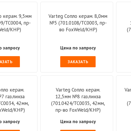
о керам. 9,5мм
Varteg Cопло керам. 8,0мм
9/TC0004, пр-
№5 (701.0108/TC0003, пр-
Weld/КНР)
во FoxWeld/КНР)
(
о запросу
Цена по запросу
АЗАТЬ
ЗАКАЗАТЬ
опло керам.
Varteg Сопло керам.
Va
7 газ.линза
12,5мм №8 газ.линза
ТС0034, 42мм,
(701.0424/ТС0035, 42мм,
(
xWeld/КНР)
пр-во FoxWeld/КНР)
о запросу
Цена по запросу