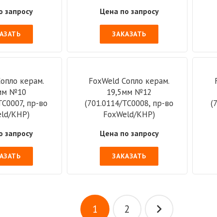
о запросу
Цена по запросу
АЗАТЬ
ЗАКАЗАТЬ
опло керам.
FoxWeld Cопло керам.
мм №10
19,5мм №12
TC0007, пр-во
(701.0114/TC0008, пр-во
(
ld/КНР)
FoxWeld/КНР)
о запросу
Цена по запросу
АЗАТЬ
ЗАКАЗАТЬ
ция
1
2