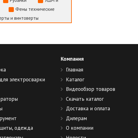
Рубанки
УШМ и
Фены технические
ерты и винтоверты
Компания
рка
Главная
для электросварки
Каталог
Видеообзор товаров
ераторы
Скачать каталог
ы
Доставка и оплата
румент
Дилерам
ащиты, одежда
О компании
материалы
Новости