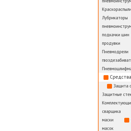
пневмоинстру
Краскораспыли
Лубрикаторы
пневмоинстру
подкачки шин
продувки
Пневмодрели
гвоздезабива
Пневмошлифм
Средства
Защита 
Защитные стек
Комплектующи
сварщика
маски
масок