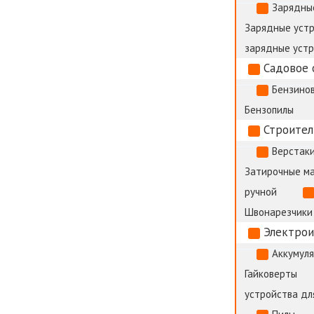
Зарядны
Зарядные устр
зарядные уст
Садовое 
Бензино
Бензопилы
Строител
Верстак
Затирочные м
ручной
Швонарезчики
Электро
Аккумул
Гайковерты
устройства дл