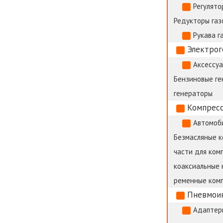
Регулято
Редукторы газ
Рукава г
Электро
Аксессуа
Бензиновые г
генераторы
Компрес
Автомоб
Безмасляные 
части для ком
коаксиальные 
ременные ком
Пневмои
Адаптер