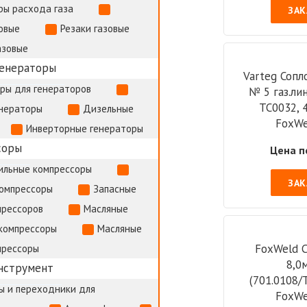
ры расхода газа
ЗАК
овые
Резаки газовые
азовые
генераторы
Varteg Сопл
ры для генераторов
№ 5 газ.лин
ТС0032, 
енераторы
Дизельные
FoxWe
Инверторные генераторы
соры
Цена п
ильные компрессоры
ЗАК
компрессоры
Запасные
прессоров
Масляные
компрессоры
Масляные
FoxWeld C
прессоры
8,0
нструмент
(701.0108/
ы и переходники для
FoxWe